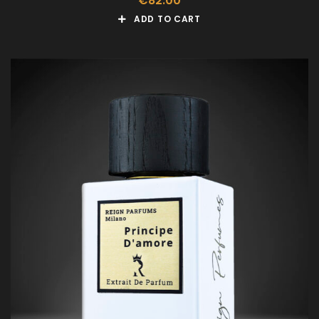
€
82.00
ADD TO CART