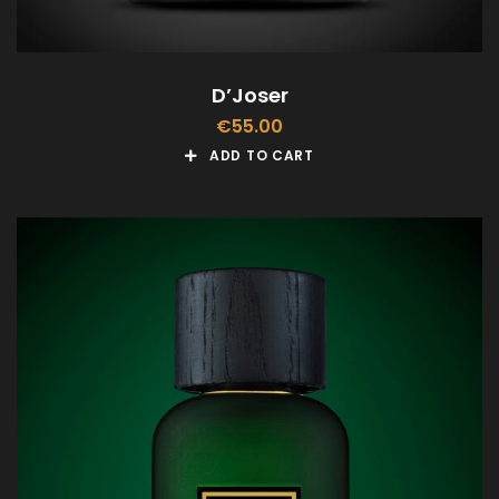
D’Joser
€
55.00
ADD TO CART