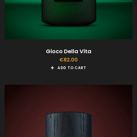
Gioco Della Vita
€
82.00
ADD TO CART