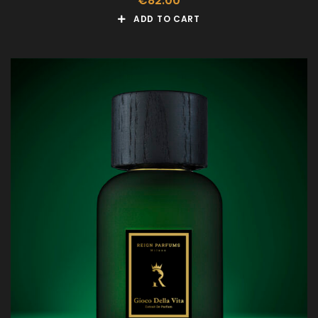
€
82.00
ADD TO CART